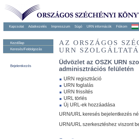
Kapcsolat
Adatkezelés
Impresszum
Súgó
URN informácók
Fiókom
AZ ORSZÁGOS SZ
Kezdőlap
URN SZOLGÁLTAT
Keresés/Feldolgozás
Üdvözlet az OSZK URN szo
Bejelentkezés
adminisztrációs felületén
URN regisztráció
URN foglalás
URN frissítés
URL törlés
Új URL-ek hozzáadása
URN/URL keresés bejelentkezés nélk
URN/URL szerkesztéshez viszont be