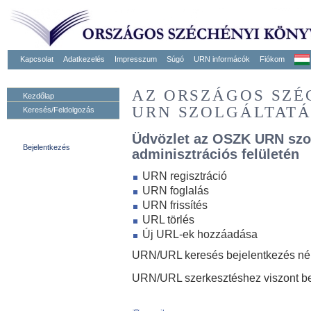
Kapcsolat
Adatkezelés
Impresszum
Súgó
URN informácók
Fiókom
AZ ORSZÁGOS SZ
Kezdőlap
URN SZOLGÁLTAT
Keresés/Feldolgozás
Üdvözlet az OSZK URN szo
Bejelentkezés
adminisztrációs felületén
URN regisztráció
URN foglalás
URN frissítés
URL törlés
Új URL-ek hozzáadása
URN/URL keresés bejelentkezés nélk
URN/URL szerkesztéshez viszont be