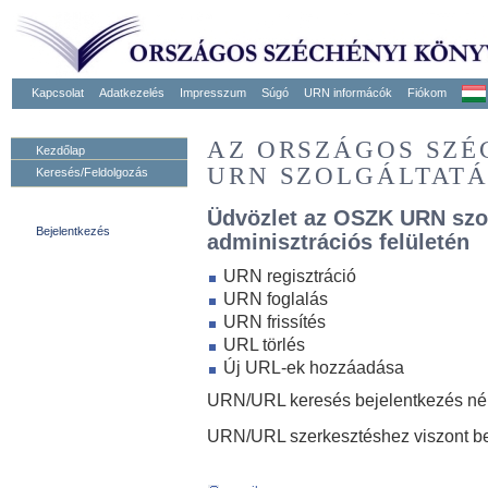
Kapcsolat
Adatkezelés
Impresszum
Súgó
URN informácók
Fiókom
AZ ORSZÁGOS SZ
Kezdőlap
URN SZOLGÁLTAT
Keresés/Feldolgozás
Üdvözlet az OSZK URN szo
Bejelentkezés
adminisztrációs felületén
URN regisztráció
URN foglalás
URN frissítés
URL törlés
Új URL-ek hozzáadása
URN/URL keresés bejelentkezés nélk
URN/URL szerkesztéshez viszont be