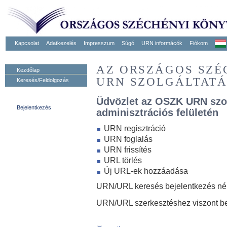
Kapcsolat
Adatkezelés
Impresszum
Súgó
URN informácók
Fiókom
AZ ORSZÁGOS SZ
Kezdőlap
URN SZOLGÁLTAT
Keresés/Feldolgozás
Üdvözlet az OSZK URN szo
Bejelentkezés
adminisztrációs felületén
URN regisztráció
URN foglalás
URN frissítés
URL törlés
Új URL-ek hozzáadása
URN/URL keresés bejelentkezés nélk
URN/URL szerkesztéshez viszont be