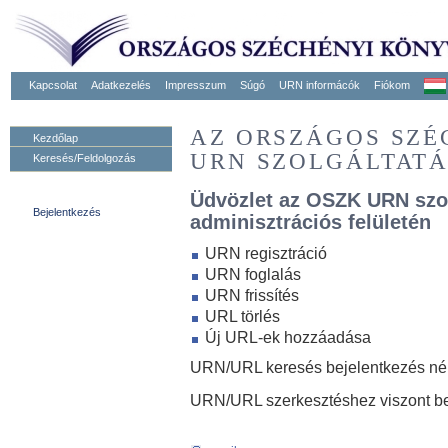
Kapcsolat
Adatkezelés
Impresszum
Súgó
URN informácók
Fiókom
AZ ORSZÁGOS SZ
Kezdőlap
URN SZOLGÁLTAT
Keresés/Feldolgozás
Üdvözlet az OSZK URN szo
Bejelentkezés
adminisztrációs felületén
URN regisztráció
URN foglalás
URN frissítés
URL törlés
Új URL-ek hozzáadása
URN/URL keresés bejelentkezés nélk
URN/URL szerkesztéshez viszont be