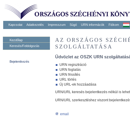
Kapcsolat
Adatkezelés
Impresszum
Súgó
URN informácók
Fiókom
AZ ORSZÁGOS SZÉCH
Kezdőlap
SZOLGÁLTATÁSA
Keresés/Feldolgozás
Üdvözlet az OSZK URN szolgáltatásá
Bejelentkezés
URN regisztráció
URN foglalás
URN frissítés
URL törlés
Új URL-ek hozzáadása
URN/URL keresés bejelentkezés nélkül is lehe
URN/URL szerkesztéshez viszont bejelentkezé
email