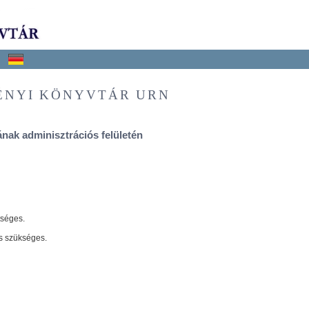
ÉNYI KÖNYVTÁR URN
nak adminisztrációs felületén
tséges.
s szükséges.