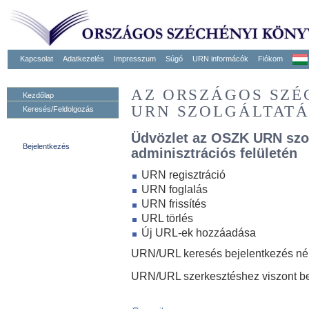
Kapcsolat
Adatkezelés
Impresszum
Súgó
URN informácók
Fiókom
AZ ORSZÁGOS SZ
Kezdőlap
URN SZOLGÁLTAT
Keresés/Feldolgozás
Üdvözlet az OSZK URN szo
Bejelentkezés
adminisztrációs felületén
URN regisztráció
URN foglalás
URN frissítés
URL törlés
Új URL-ek hozzáadása
URN/URL keresés bejelentkezés nélk
URN/URL szerkesztéshez viszont be