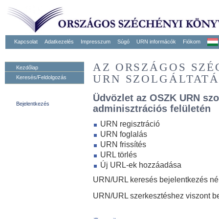
Kapcsolat
Adatkezelés
Impresszum
Súgó
URN informácók
Fiókom
AZ ORSZÁGOS SZ
Kezdőlap
URN SZOLGÁLTAT
Keresés/Feldolgozás
Üdvözlet az OSZK URN szo
Bejelentkezés
adminisztrációs felületén
URN regisztráció
URN foglalás
URN frissítés
URL törlés
Új URL-ek hozzáadása
URN/URL keresés bejelentkezés nélk
URN/URL szerkesztéshez viszont be