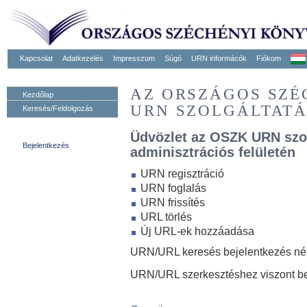
Kapcsolat
Adatkezelés
Impresszum
Súgó
URN informácók
Fiókom
AZ ORSZÁGOS SZ
Kezdőlap
URN SZOLGÁLTAT
Keresés/Feldolgozás
Üdvözlet az OSZK URN szo
Bejelentkezés
adminisztrációs felületén
URN regisztráció
URN foglalás
URN frissítés
URL törlés
Új URL-ek hozzáadása
URN/URL keresés bejelentkezés nélk
URN/URL szerkesztéshez viszont be