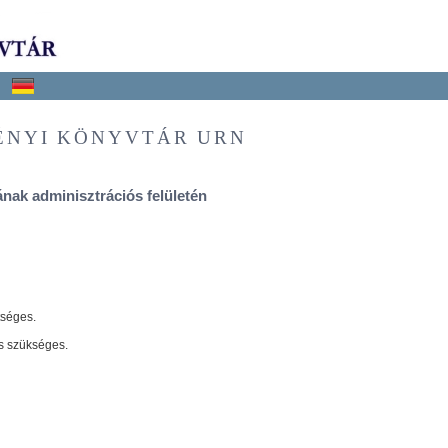
ÉNYI KÖNYVTÁR URN
nak adminisztrációs felületén
tséges.
s szükséges.