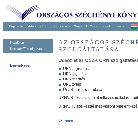
Kapcsolat
Adatkezelés
Impresszum
Súgó
URN informácók
Fiókom
AZ ORSZÁGOS SZÉCH
Kezdőlap
SZOLGÁLTATÁSA
Keresés/Feldolgozás
Üdvözlet az OSZK URN szolgáltatásá
Bejelentkezés
URN regisztráció
URN foglalás
URN frissítés
URL törlés
Új URL-ek hozzáadása
URN/URL keresés bejelentkezés nélkül is lehe
URN/URL szerkesztéshez viszont bejelentkezé
email