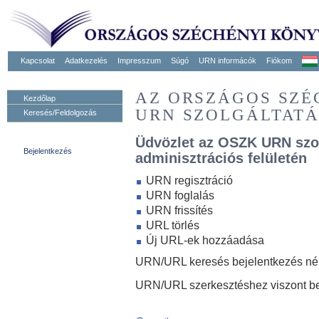
Kapcsolat
Adatkezelés
Impresszum
Súgó
URN informácók
Fiókom
AZ ORSZÁGOS SZ
Kezdőlap
URN SZOLGÁLTAT
Keresés/Feldolgozás
Üdvözlet az OSZK URN szo
Bejelentkezés
adminisztrációs felületén
URN regisztráció
URN foglalás
URN frissítés
URL törlés
Új URL-ek hozzáadása
URN/URL keresés bejelentkezés nélk
URN/URL szerkesztéshez viszont be