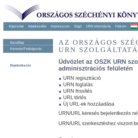
Kapcsolat
Adatkezelés
Impresszum
Súgó
URN informácók
Fiókom
AZ ORSZÁGOS SZ
Kezdőlap
URN SZOLGÁLTAT
Keresés/Feldolgozás
Üdvözlet az OSZK URN szo
Bejelentkezés
adminisztrációs felületén
URN regisztráció
URN foglalás
URN frissítés
URL törlés
Új URL-ek hozzáadása
URN/URL keresés bejelentkezés nélk
URN/URL szerkesztéshez viszont be