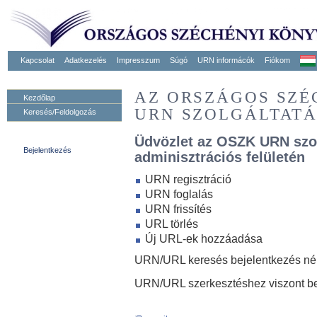
Kapcsolat
Adatkezelés
Impresszum
Súgó
URN informácók
Fiókom
AZ ORSZÁGOS SZ
Kezdőlap
URN SZOLGÁLTAT
Keresés/Feldolgozás
Üdvözlet az OSZK URN szo
Bejelentkezés
adminisztrációs felületén
URN regisztráció
URN foglalás
URN frissítés
URL törlés
Új URL-ek hozzáadása
URN/URL keresés bejelentkezés nélk
URN/URL szerkesztéshez viszont be