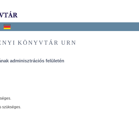
ÉNYI KÖNYVTÁR URN
nak adminisztrációs felületén
tséges.
s szükséges.