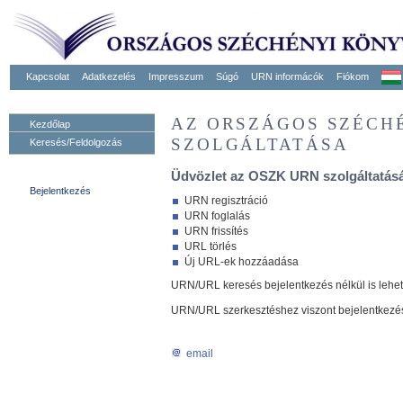
Kapcsolat
Adatkezelés
Impresszum
Súgó
URN informácók
Fiókom
AZ ORSZÁGOS SZÉCH
Kezdőlap
SZOLGÁLTATÁSA
Keresés/Feldolgozás
Üdvözlet az OSZK URN szolgáltatásá
Bejelentkezés
URN regisztráció
URN foglalás
URN frissítés
URL törlés
Új URL-ek hozzáadása
URN/URL keresés bejelentkezés nélkül is lehe
URN/URL szerkesztéshez viszont bejelentkezé
email