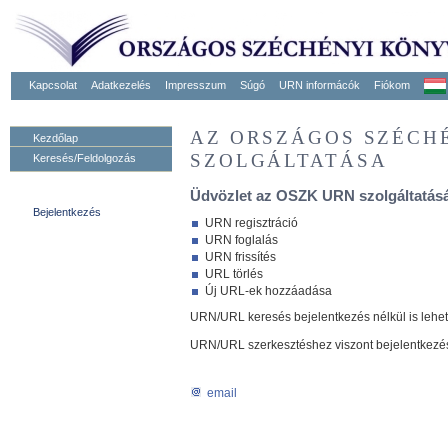
Kapcsolat
Adatkezelés
Impresszum
Súgó
URN informácók
Fiókom
AZ ORSZÁGOS SZÉCH
Kezdőlap
SZOLGÁLTATÁSA
Keresés/Feldolgozás
Üdvözlet az OSZK URN szolgáltatásá
Bejelentkezés
URN regisztráció
URN foglalás
URN frissítés
URL törlés
Új URL-ek hozzáadása
URN/URL keresés bejelentkezés nélkül is lehe
URN/URL szerkesztéshez viszont bejelentkezé
email