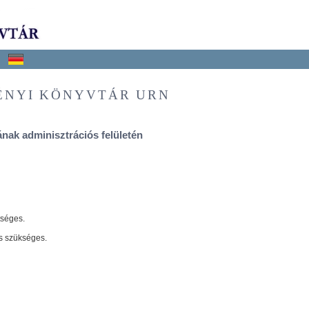
ÉNYI KÖNYVTÁR URN
nak adminisztrációs felületén
tséges.
s szükséges.