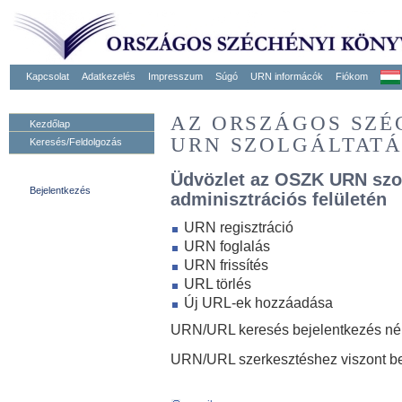
Kapcsolat
Adatkezelés
Impresszum
Súgó
URN informácók
Fiókom
AZ ORSZÁGOS SZ
Kezdőlap
URN SZOLGÁLTAT
Keresés/Feldolgozás
Üdvözlet az OSZK URN szo
Bejelentkezés
adminisztrációs felületén
URN regisztráció
URN foglalás
URN frissítés
URL törlés
Új URL-ek hozzáadása
URN/URL keresés bejelentkezés nélk
URN/URL szerkesztéshez viszont be