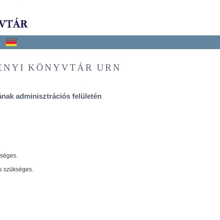
ÉNYI KÖNYVTÁR URN
nak adminisztrációs felületén
tséges.
s szükséges.