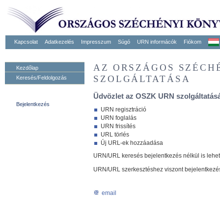
Kapcsolat
Adatkezelés
Impresszum
Súgó
URN informácók
Fiókom
AZ ORSZÁGOS SZÉCH
Kezdőlap
SZOLGÁLTATÁSA
Keresés/Feldolgozás
Üdvözlet az OSZK URN szolgáltatásá
Bejelentkezés
URN regisztráció
URN foglalás
URN frissítés
URL törlés
Új URL-ek hozzáadása
URN/URL keresés bejelentkezés nélkül is lehe
URN/URL szerkesztéshez viszont bejelentkezé
email