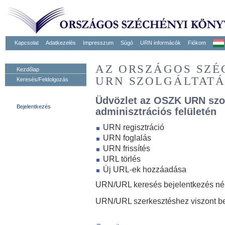
Kapcsolat
Adatkezelés
Impresszum
Súgó
URN informácók
Fiókom
AZ ORSZÁGOS SZ
Kezdőlap
URN SZOLGÁLTAT
Keresés/Feldolgozás
Üdvözlet az OSZK URN szo
Bejelentkezés
adminisztrációs felületén
URN regisztráció
URN foglalás
URN frissítés
URL törlés
Új URL-ek hozzáadása
URN/URL keresés bejelentkezés nélk
URN/URL szerkesztéshez viszont be