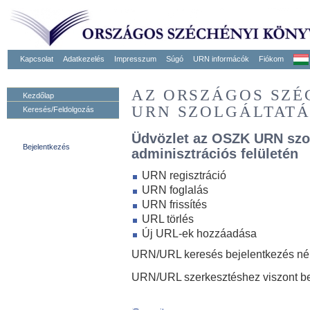
Kapcsolat
Adatkezelés
Impresszum
Súgó
URN informácók
Fiókom
AZ ORSZÁGOS SZ
Kezdőlap
URN SZOLGÁLTAT
Keresés/Feldolgozás
Üdvözlet az OSZK URN szo
Bejelentkezés
adminisztrációs felületén
URN regisztráció
URN foglalás
URN frissítés
URL törlés
Új URL-ek hozzáadása
URN/URL keresés bejelentkezés nélk
URN/URL szerkesztéshez viszont be