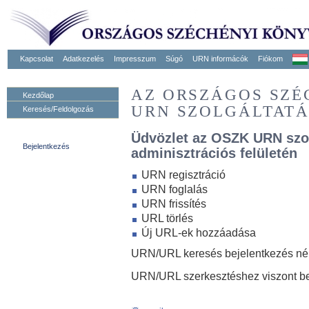
Kapcsolat
Adatkezelés
Impresszum
Súgó
URN informácók
Fiókom
AZ ORSZÁGOS SZ
Kezdőlap
URN SZOLGÁLTAT
Keresés/Feldolgozás
Üdvözlet az OSZK URN szo
Bejelentkezés
adminisztrációs felületén
URN regisztráció
URN foglalás
URN frissítés
URL törlés
Új URL-ek hozzáadása
URN/URL keresés bejelentkezés nélk
URN/URL szerkesztéshez viszont be