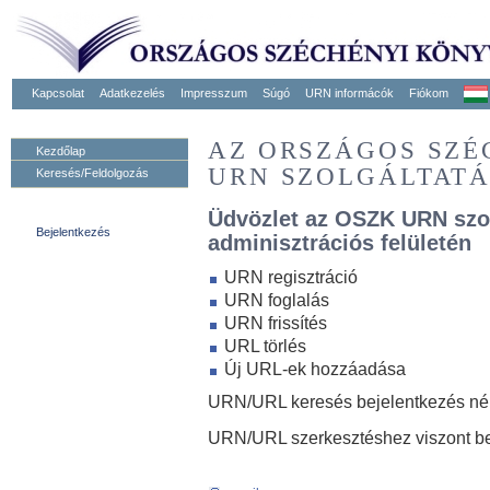
Kapcsolat
Adatkezelés
Impresszum
Súgó
URN informácók
Fiókom
AZ ORSZÁGOS SZ
Kezdőlap
URN SZOLGÁLTAT
Keresés/Feldolgozás
Üdvözlet az OSZK URN szo
Bejelentkezés
adminisztrációs felületén
URN regisztráció
URN foglalás
URN frissítés
URL törlés
Új URL-ek hozzáadása
URN/URL keresés bejelentkezés nélk
URN/URL szerkesztéshez viszont be