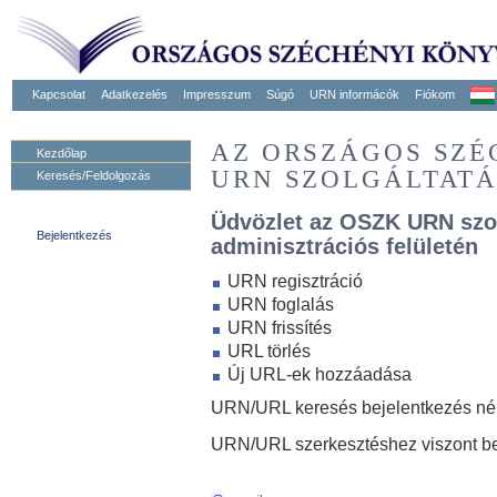
Kapcsolat
Adatkezelés
Impresszum
Súgó
URN informácók
Fiókom
AZ ORSZÁGOS SZ
Kezdőlap
URN SZOLGÁLTAT
Keresés/Feldolgozás
Üdvözlet az OSZK URN szo
Bejelentkezés
adminisztrációs felületén
URN regisztráció
URN foglalás
URN frissítés
URL törlés
Új URL-ek hozzáadása
URN/URL keresés bejelentkezés nélk
URN/URL szerkesztéshez viszont be