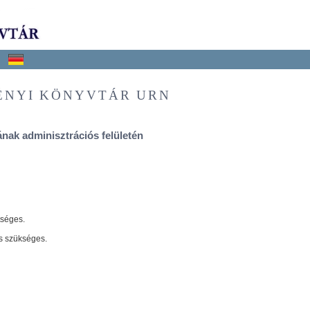
ÉNYI KÖNYVTÁR URN
nak adminisztrációs felületén
tséges.
s szükséges.