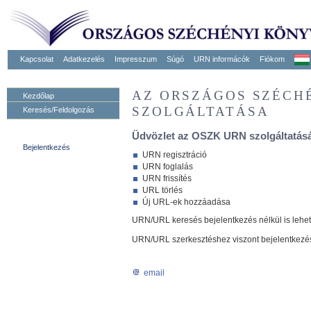
Kapcsolat
Adatkezelés
Impresszum
Súgó
URN informácók
Fiókom
AZ ORSZÁGOS SZÉCH
Kezdőlap
SZOLGÁLTATÁSA
Keresés/Feldolgozás
Üdvözlet az OSZK URN szolgáltatásá
Bejelentkezés
URN regisztráció
URN foglalás
URN frissítés
URL törlés
Új URL-ek hozzáadása
URN/URL keresés bejelentkezés nélkül is lehe
URN/URL szerkesztéshez viszont bejelentkezé
email