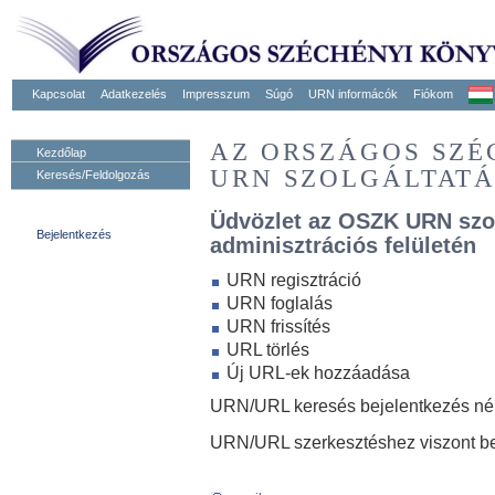
Kapcsolat
Adatkezelés
Impresszum
Súgó
URN informácók
Fiókom
AZ ORSZÁGOS SZ
Kezdőlap
URN SZOLGÁLTAT
Keresés/Feldolgozás
Üdvözlet az OSZK URN szo
Bejelentkezés
adminisztrációs felületén
URN regisztráció
URN foglalás
URN frissítés
URL törlés
Új URL-ek hozzáadása
URN/URL keresés bejelentkezés nélk
URN/URL szerkesztéshez viszont be