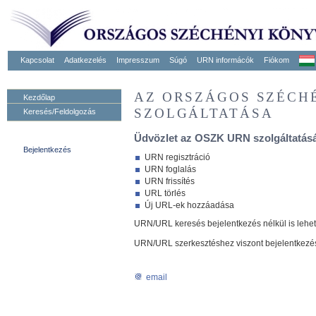
Kapcsolat
Adatkezelés
Impresszum
Súgó
URN informácók
Fiókom
AZ ORSZÁGOS SZÉCH
Kezdőlap
SZOLGÁLTATÁSA
Keresés/Feldolgozás
Üdvözlet az OSZK URN szolgáltatásá
Bejelentkezés
URN regisztráció
URN foglalás
URN frissítés
URL törlés
Új URL-ek hozzáadása
URN/URL keresés bejelentkezés nélkül is lehe
URN/URL szerkesztéshez viszont bejelentkezé
email