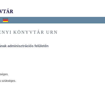
ÉNYI KÖNYVTÁR URN
nak adminisztrációs felületén
tséges.
s szükséges.