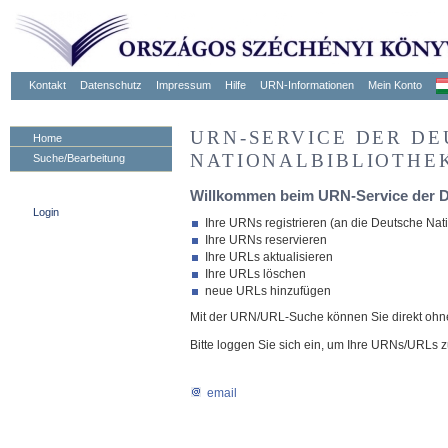
Kontakt
Datenschutz
Impressum
Hilfe
URN-Informationen
Mein Konto
URN-SERVICE DER D
Home
NATIONALBIBLIOTHE
Suche/Bearbeitung
Willkommen beim URN-Service der De
Login
Ihre URNs registrieren (an die Deutsche Nat
Ihre URNs reservieren
Ihre URLs aktualisieren
Ihre URLs löschen
neue URLs hinzufügen
Mit der URN/URL-Suche können Sie direkt oh
Bitte loggen Sie sich ein, um Ihre URNs/URLs z
email