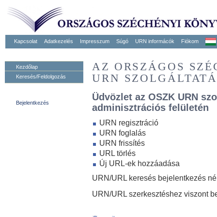
Kapcsolat
Adatkezelés
Impresszum
Súgó
URN informácók
Fiókom
AZ ORSZÁGOS SZ
Kezdőlap
URN SZOLGÁLTAT
Keresés/Feldolgozás
Üdvözlet az OSZK URN szo
Bejelentkezés
adminisztrációs felületén
URN regisztráció
URN foglalás
URN frissítés
URL törlés
Új URL-ek hozzáadása
URN/URL keresés bejelentkezés nélk
URN/URL szerkesztéshez viszont be