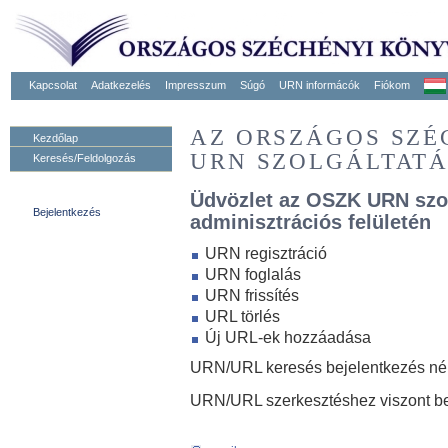
Kapcsolat
Adatkezelés
Impresszum
Súgó
URN informácók
Fiókom
AZ ORSZÁGOS SZ
Kezdőlap
URN SZOLGÁLTAT
Keresés/Feldolgozás
Üdvözlet az OSZK URN szo
Bejelentkezés
adminisztrációs felületén
URN regisztráció
URN foglalás
URN frissítés
URL törlés
Új URL-ek hozzáadása
URN/URL keresés bejelentkezés nélk
URN/URL szerkesztéshez viszont be