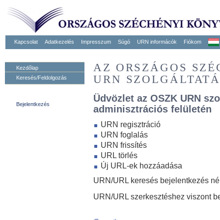
Kapcsolat
Adatkezelés
Impresszum
Súgó
URN informácók
Fiókom
AZ ORSZÁGOS SZ
Kezdőlap
URN SZOLGÁLTAT
Keresés/Feldolgozás
Üdvözlet az OSZK URN szo
Bejelentkezés
adminisztrációs felületén
URN regisztráció
URN foglalás
URN frissítés
URL törlés
Új URL-ek hozzáadása
URN/URL keresés bejelentkezés nélk
URN/URL szerkesztéshez viszont be