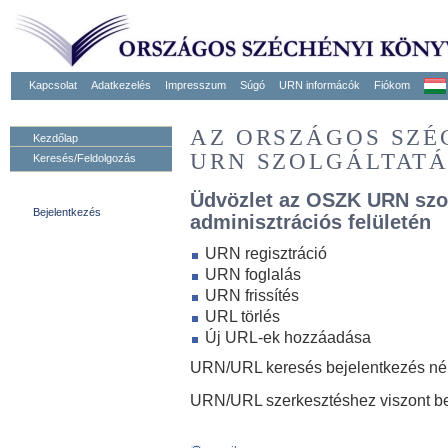
Kapcsolat
Adatkezelés
Impresszum
Súgó
URN informácók
Fiókom
AZ ORSZÁGOS SZ
Kezdőlap
URN SZOLGÁLTAT
Keresés/Feldolgozás
Üdvözlet az OSZK URN szo
Bejelentkezés
adminisztrációs felületén
URN regisztráció
URN foglalás
URN frissítés
URL törlés
Új URL-ek hozzáadása
URN/URL keresés bejelentkezés nélk
URN/URL szerkesztéshez viszont be