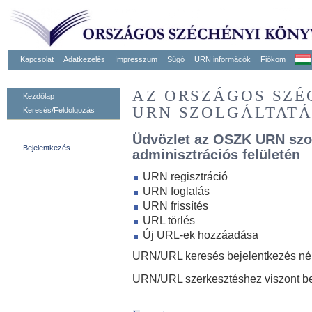
Kapcsolat
Adatkezelés
Impresszum
Súgó
URN informácók
Fiókom
AZ ORSZÁGOS SZ
Kezdőlap
URN SZOLGÁLTAT
Keresés/Feldolgozás
Üdvözlet az OSZK URN szo
Bejelentkezés
adminisztrációs felületén
URN regisztráció
URN foglalás
URN frissítés
URL törlés
Új URL-ek hozzáadása
URN/URL keresés bejelentkezés nélk
URN/URL szerkesztéshez viszont be