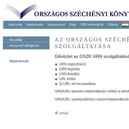
Kapcsolat
Adatkezelés
Impresszum
Súgó
URN informácók
Fiókom
AZ ORSZÁGOS SZÉCH
Kezdőlap
SZOLGÁLTATÁSA
Keresés/Feldolgozás
Üdvözlet az OSZK URN szolgáltatásá
Bejelentkezés
URN regisztráció
URN foglalás
URN frissítés
URL törlés
Új URL-ek hozzáadása
URN/URL keresés bejelentkezés nélkül is lehe
URN/URL szerkesztéshez viszont bejelentkezé
email