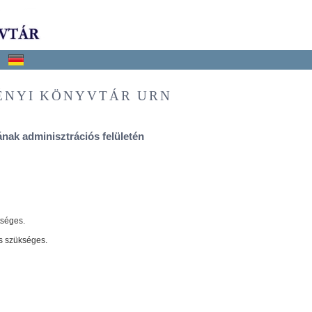
ÉNYI KÖNYVTÁR URN
nak adminisztrációs felületén
tséges.
s szükséges.