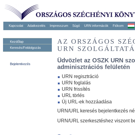
Kapcsolat
Adatkezelés
Impresszum
Súgó
URN informácók
Fiókom
AZ ORSZÁGOS SZ
Kezdőlap
URN SZOLGÁLTAT
Keresés/Feldolgozás
Üdvözlet az OSZK URN szo
Bejelentkezés
adminisztrációs felületén
URN regisztráció
URN foglalás
URN frissítés
URL törlés
Új URL-ek hozzáadása
URN/URL keresés bejelentkezés nélk
URN/URL szerkesztéshez viszont be