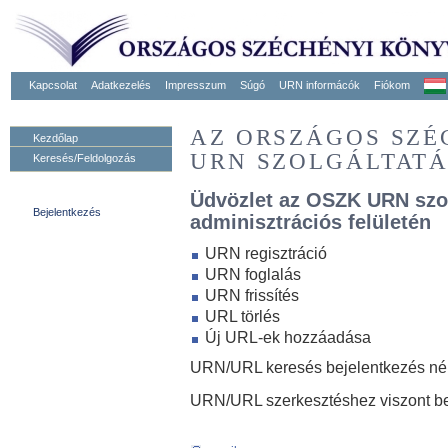
Kapcsolat
Adatkezelés
Impresszum
Súgó
URN informácók
Fiókom
AZ ORSZÁGOS SZ
Kezdőlap
URN SZOLGÁLTAT
Keresés/Feldolgozás
Üdvözlet az OSZK URN szo
Bejelentkezés
adminisztrációs felületén
URN regisztráció
URN foglalás
URN frissítés
URL törlés
Új URL-ek hozzáadása
URN/URL keresés bejelentkezés nélk
URN/URL szerkesztéshez viszont be