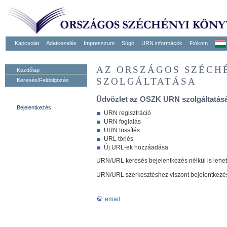
Kapcsolat
Adatkezelés
Impresszum
Súgó
URN informácók
Fiókom
AZ ORSZÁGOS SZÉCH
Kezdőlap
SZOLGÁLTATÁSA
Keresés/Feldolgozás
Üdvözlet az OSZK URN szolgáltatásá
Bejelentkezés
URN regisztráció
URN foglalás
URN frissítés
URL törlés
Új URL-ek hozzáadása
URN/URL keresés bejelentkezés nélkül is lehe
URN/URL szerkesztéshez viszont bejelentkezé
email