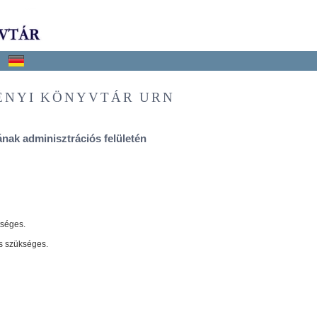
ÉNYI KÖNYVTÁR URN
nak adminisztrációs felületén
tséges.
s szükséges.