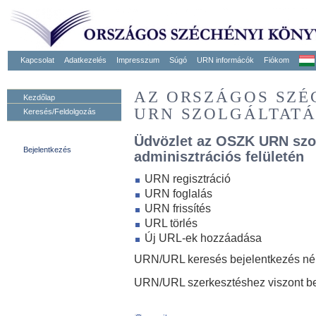
Kapcsolat
Adatkezelés
Impresszum
Súgó
URN informácók
Fiókom
AZ ORSZÁGOS SZ
Kezdőlap
URN SZOLGÁLTAT
Keresés/Feldolgozás
Üdvözlet az OSZK URN szo
Bejelentkezés
adminisztrációs felületén
URN regisztráció
URN foglalás
URN frissítés
URL törlés
Új URL-ek hozzáadása
URN/URL keresés bejelentkezés nélk
URN/URL szerkesztéshez viszont be