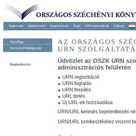
Kapcsolat
Adatkezelés
Impresszum
Súgó
URN informácók
Fiókom
AZ ORSZÁGOS SZ
Kezdőlap
URN SZOLGÁLTAT
Keresés/Feldolgozás
Üdvözlet az OSZK URN szo
Bejelentkezés
adminisztrációs felületén
URN regisztráció
URN foglalás
URN frissítés
URL törlés
Új URL-ek hozzáadása
URN/URL keresés bejelentkezés nélk
URN/URL szerkesztéshez viszont be