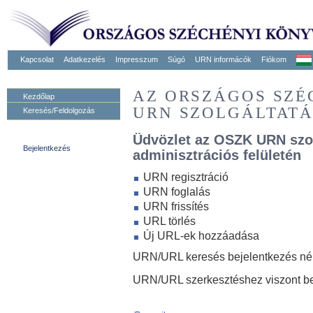
Kapcsolat
Adatkezelés
Impresszum
Súgó
URN informácók
Fiókom
AZ ORSZÁGOS SZ
Kezdőlap
URN SZOLGÁLTAT
Keresés/Feldolgozás
Üdvözlet az OSZK URN szo
Bejelentkezés
adminisztrációs felületén
URN regisztráció
URN foglalás
URN frissítés
URL törlés
Új URL-ek hozzáadása
URN/URL keresés bejelentkezés nélk
URN/URL szerkesztéshez viszont be