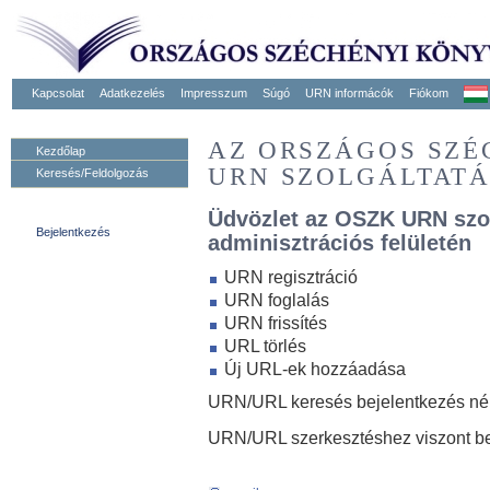
Kapcsolat
Adatkezelés
Impresszum
Súgó
URN informácók
Fiókom
AZ ORSZÁGOS SZ
Kezdőlap
URN SZOLGÁLTAT
Keresés/Feldolgozás
Üdvözlet az OSZK URN szo
Bejelentkezés
adminisztrációs felületén
URN regisztráció
URN foglalás
URN frissítés
URL törlés
Új URL-ek hozzáadása
URN/URL keresés bejelentkezés nélk
URN/URL szerkesztéshez viszont be