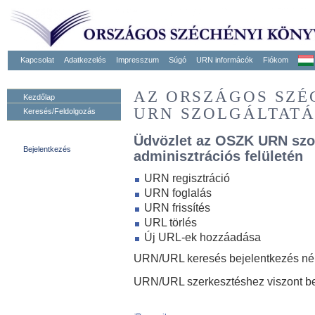
Kapcsolat
Adatkezelés
Impresszum
Súgó
URN informácók
Fiókom
AZ ORSZÁGOS SZ
Kezdőlap
URN SZOLGÁLTAT
Keresés/Feldolgozás
Üdvözlet az OSZK URN szo
Bejelentkezés
adminisztrációs felületén
URN regisztráció
URN foglalás
URN frissítés
URL törlés
Új URL-ek hozzáadása
URN/URL keresés bejelentkezés nélk
URN/URL szerkesztéshez viszont be