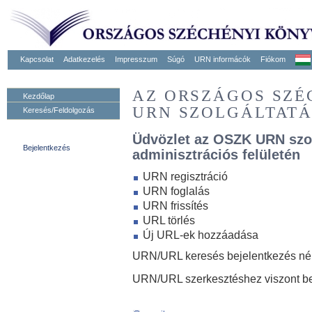
Kapcsolat
Adatkezelés
Impresszum
Súgó
URN informácók
Fiókom
AZ ORSZÁGOS SZ
Kezdőlap
URN SZOLGÁLTAT
Keresés/Feldolgozás
Üdvözlet az OSZK URN szo
Bejelentkezés
adminisztrációs felületén
URN regisztráció
URN foglalás
URN frissítés
URL törlés
Új URL-ek hozzáadása
URN/URL keresés bejelentkezés nélk
URN/URL szerkesztéshez viszont be