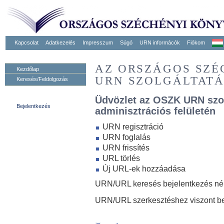
Kapcsolat
Adatkezelés
Impresszum
Súgó
URN informácók
Fiókom
AZ ORSZÁGOS SZ
Kezdőlap
URN SZOLGÁLTAT
Keresés/Feldolgozás
Üdvözlet az OSZK URN szo
Bejelentkezés
adminisztrációs felületén
URN regisztráció
URN foglalás
URN frissítés
URL törlés
Új URL-ek hozzáadása
URN/URL keresés bejelentkezés nélk
URN/URL szerkesztéshez viszont be