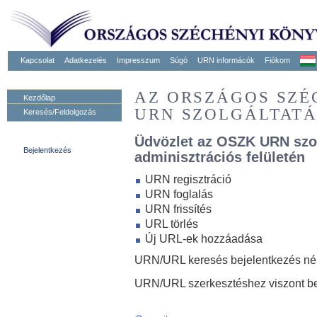
Kapcsolat
Adatkezelés
Impresszum
Súgó
URN informácók
Fiókom
AZ ORSZÁGOS SZ
Kezdőlap
URN SZOLGÁLTAT
Keresés/Feldolgozás
Üdvözlet az OSZK URN szo
Bejelentkezés
adminisztrációs felületén
URN regisztráció
URN foglalás
URN frissítés
URL törlés
Új URL-ek hozzáadása
URN/URL keresés bejelentkezés nélk
URN/URL szerkesztéshez viszont be