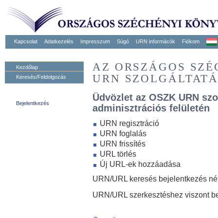
Kapcsolat
Adatkezelés
Impresszum
Súgó
URN informácók
Fiókom
AZ ORSZÁGOS SZ
Kezdőlap
URN SZOLGÁLTAT
Keresés/Feldolgozás
Üdvözlet az OSZK URN szo
Bejelentkezés
adminisztrációs felületén
URN regisztráció
URN foglalás
URN frissítés
URL törlés
Új URL-ek hozzáadása
URN/URL keresés bejelentkezés nélk
URN/URL szerkesztéshez viszont be