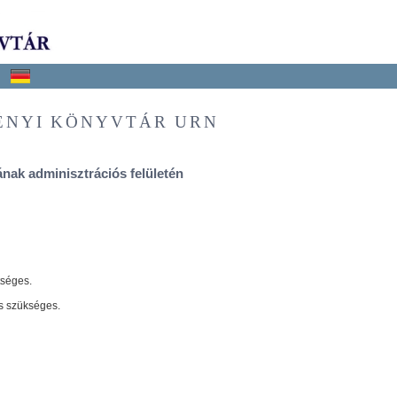
ÉNYI KÖNYVTÁR URN
nak adminisztrációs felületén
tséges.
s szükséges.