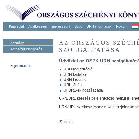
Kapcsolat
Adatkezelés
Impresszum
Súgó
URN informácók
Fiókom
AZ ORSZÁGOS SZÉCH
Kezdőlap
SZOLGÁLTATÁSA
Keresés/Feldolgozás
Üdvözlet az OSZK URN szolgáltatásá
Bejelentkezés
URN regisztráció
URN foglalás
URN frissítés
URL törlés
Új URL-ek hozzáadása
URN/URL keresés bejelentkezés nélkül is lehe
URN/URL szerkesztéshez viszont bejelentkezé
email