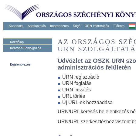
Kapcsolat
Adatkezelés
Impresszum
Súgó
URN informácók
Fiókom
AZ ORSZÁGOS SZ
Kezdőlap
URN SZOLGÁLTAT
Keresés/Feldolgozás
Üdvözlet az OSZK URN szo
Bejelentkezés
adminisztrációs felületén
URN regisztráció
URN foglalás
URN frissítés
URL törlés
Új URL-ek hozzáadása
URN/URL keresés bejelentkezés nélk
URN/URL szerkesztéshez viszont be