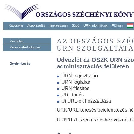
Kapcsolat
Adatkezelés
Impresszum
Súgó
URN informácók
Fiókom
AZ ORSZÁGOS SZ
Kezdőlap
URN SZOLGÁLTAT
Keresés/Feldolgozás
Üdvözlet az OSZK URN szo
Bejelentkezés
adminisztrációs felületén
URN regisztráció
URN foglalás
URN frissítés
URL törlés
Új URL-ek hozzáadása
URN/URL keresés bejelentkezés nélk
URN/URL szerkesztéshez viszont be