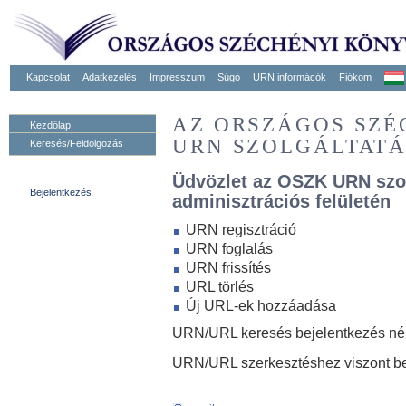
Kapcsolat
Adatkezelés
Impresszum
Súgó
URN informácók
Fiókom
AZ ORSZÁGOS SZ
Kezdőlap
URN SZOLGÁLTAT
Keresés/Feldolgozás
Üdvözlet az OSZK URN szo
Bejelentkezés
adminisztrációs felületén
URN regisztráció
URN foglalás
URN frissítés
URL törlés
Új URL-ek hozzáadása
URN/URL keresés bejelentkezés nélk
URN/URL szerkesztéshez viszont be