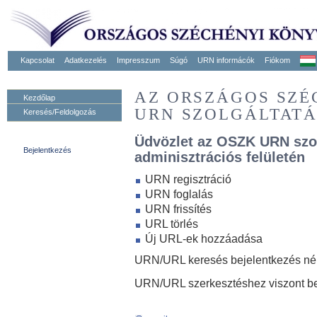
Kapcsolat
Adatkezelés
Impresszum
Súgó
URN informácók
Fiókom
AZ ORSZÁGOS SZ
Kezdőlap
URN SZOLGÁLTAT
Keresés/Feldolgozás
Üdvözlet az OSZK URN szo
Bejelentkezés
adminisztrációs felületén
URN regisztráció
URN foglalás
URN frissítés
URL törlés
Új URL-ek hozzáadása
URN/URL keresés bejelentkezés nélk
URN/URL szerkesztéshez viszont be