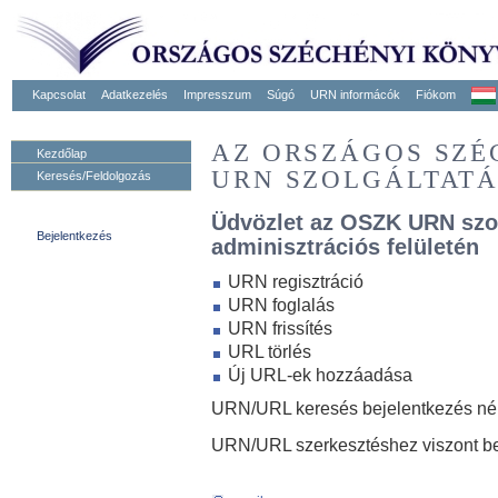
Kapcsolat
Adatkezelés
Impresszum
Súgó
URN informácók
Fiókom
AZ ORSZÁGOS SZ
Kezdőlap
URN SZOLGÁLTAT
Keresés/Feldolgozás
Üdvözlet az OSZK URN szo
Bejelentkezés
adminisztrációs felületén
URN regisztráció
URN foglalás
URN frissítés
URL törlés
Új URL-ek hozzáadása
URN/URL keresés bejelentkezés nélk
URN/URL szerkesztéshez viszont be